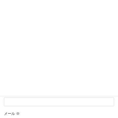
メールアドレスが公開されることはありません。
※
が付いている
欄は必須項目です
コメント
※
名前
※
メール
※